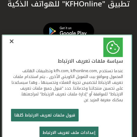
تطبيق "KFHOnline" للهواتف الذكية
سياسة ملفات تعريف الارتباط
عندما تستخدم ,kfh.com, kfhonline.com وتطبيقات الهاتف
المحمول ومواقع بيت التمويل الكويتي الأخرى ، يتم استخدام ملفات
تعريف الارتباط لتخصيص تجربة العملاء وتحسينها ، وهذا سيساعدنا
على تحسين منتجاتنا وخدماتنا. حدد "قبول جميع ملفات تعريف
الارتباط" للموافقة أو "إدارة ملفات تعريف الارتباط" لمراجعتها.
يمكنك معرفة المزيد عن
بيت التمويل الكويتي جميع الحقوق محفوظة © 2026
قبول ملفات تعريف الارتباط كلها
شروط وأحكام استخدام الموقع الإلكتروني
ملفات
إعدادات ملف تعريف الارتباط
تعريف الارتباط
بيان الخصوصية