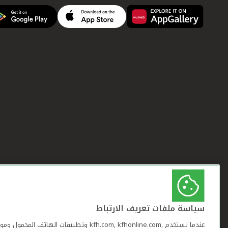
سياسة ملفات تعريف الارتباط
عندما تستخدم ,kfh.com, kfhonline.com وتطبيقات ا