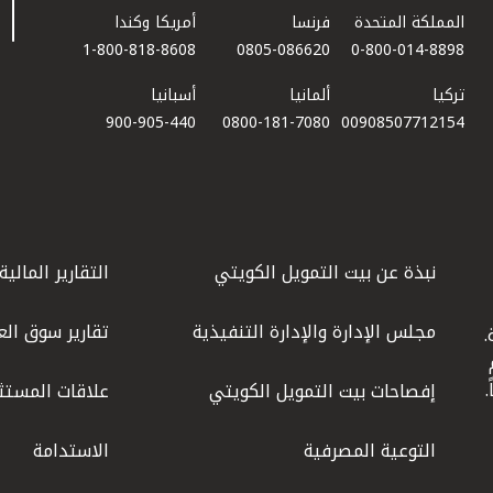
المملكة المتحدة
فرنسا
أمريكا وكندا
1-800-818-8608
0805-086620
0-800-014-8898
تركيا
ألمانيا
أسبانيا
900-905-440
0800-181-7080
00908507712154​
نبذة عن بيت التمويل الكويتي
التقارير المالية
مجلس الإدارة والإدارة التنفيذية
تقارير سوق الع
.
ليوم
إفصاحات بيت التمويل الكويتي
علاقات المستث
التوعية المصرفية
الاستدامة