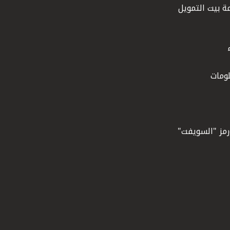
ة بيت التمويل
ومات
ورمز "السويفت"