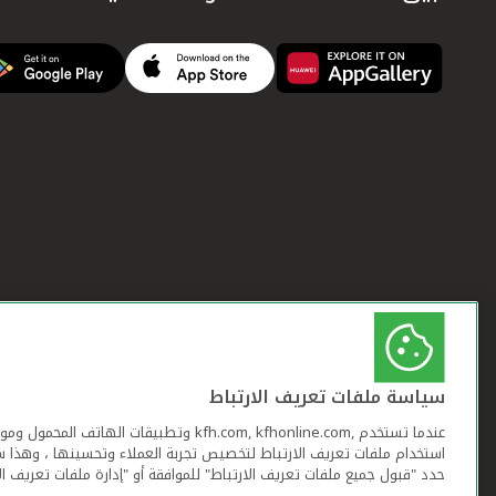
سياسة ملفات تعريف الارتباط
عندما تستخدم ,kfh.com, kfhonline.com وتطبيقات ا
استخدام ملفات تعريف الارتباط لتخصيص تجربة العملاء وتحسينها ، وهذا س
حدد "قبول جميع ملفات تعريف الارتباط" للموافقة أو "إدارة ملفات تعريف ال