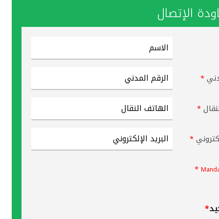
دة الإتصال
دني
*
نقال
*
لكتروني
*
*
Manda
يد
*