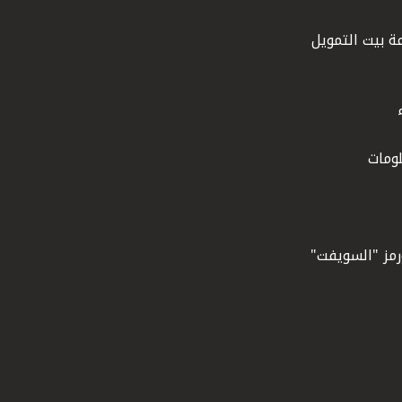
ة بيت التمويل
ومات
ورمز "السويفت"