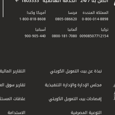
اتصل بنا 24/7 "الخدمة الهاتفية" 1803333
المملكة المتحدة
فرنسا
أمريكا وكندا
1-800-818-8608
0805-086620
0-800-014-8898
تركيا
ألمانيا
أسبانيا
900-905-440
0800-181-7080
00908507712154​
نبذة عن بيت التمويل الكويتي
التقارير المالية
مجلس الإدارة والإدارة التنفيذية
تقارير سوق الع
.
ليوم
إفصاحات بيت التمويل الكويتي
علاقات المستث
التوعية المصرفية
الاستدامة