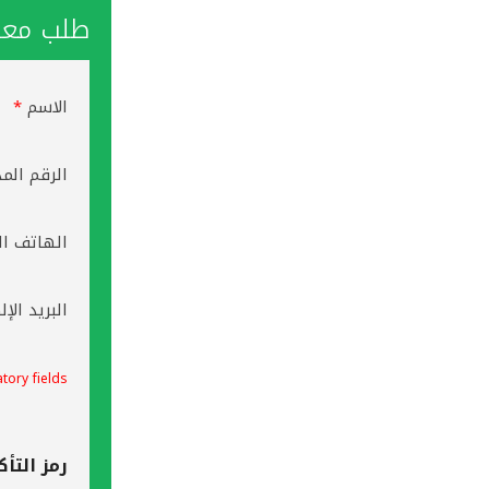
طلب معاو
الاسم
*
الرقم الم
الهاتف ال
البريد الإ
tory fields
رمز التأك