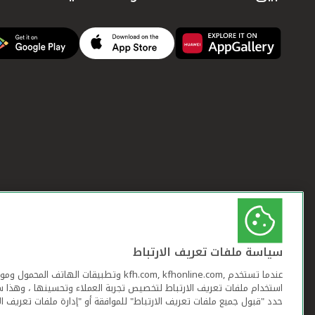
سياسة ملفات تعريف الارتباط
عندما تستخدم ,kfh.com, kfhonline.com وتطبيقات ا
استخدام ملفات تعريف الارتباط لتخصيص تجربة العملاء وتحسينها ، وهذا س
حدد "قبول جميع ملفات تعريف الارتباط" للموافقة أو "إدارة ملفات تعريف ال