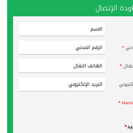
دة الإتصال
دني
*
نقال
*
لكتروني
*
Manda
يد
*