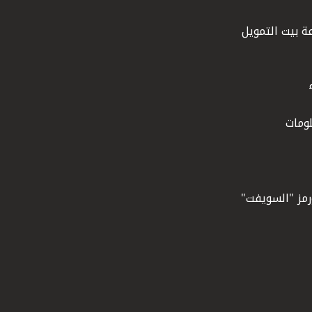
ة بيت التمويل
ومات
ورمز "السويفت"