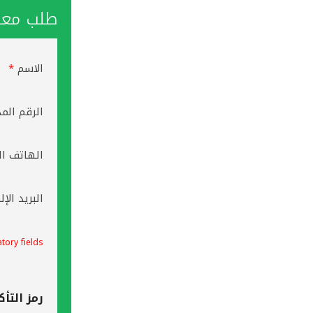
طلب معاو
الاسم
*
الرقم الم
الهاتف ال
البريد الإ
tory fields
رمز التأك