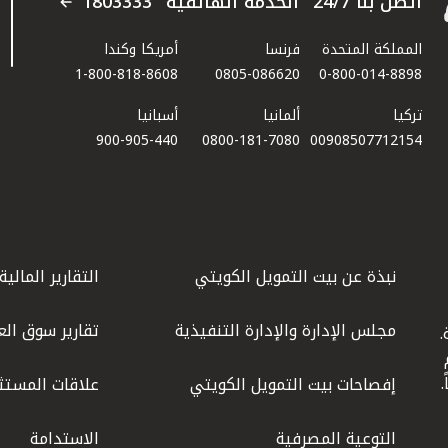
اتصل بنا 24/7 "الخدمة الهاتفية" 1803333
المملكة المتحدة
فرنسا
أمريكا وكندا
1-800-818-8608
0805-086620
0-800-014-8898
تركيا
ألمانيا
أسبانيا
900-905-440
0800-181-7080
00908507712154​
نبذة عن بيت التمويل الكويتي
التقارير المالية
مجلس الإدارة والإدارة التنفيذية
تقارير سوق الع
.
ليوم
إفصاحات بيت التمويل الكويتي
علاقات المستث
التوعية المصرفية
الاستدامة