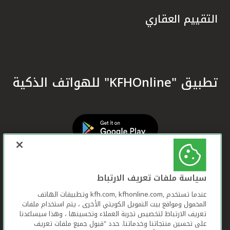
التقييم العقاري
تطبيق "KFHOnline" للهواتف الذكية
سياسة ملفات تعريف الارتباط
عندما تستخدم ,kfh.com, kfhonline.com وتطبيقات الهاتف
المحمول ومواقع بيت التمويل الكويتي الأخرى ، يتم استخدام ملفات
تعريف الارتباط لتخصيص تجربة العملاء وتحسينها ، وهذا سيساعدنا
على تحسين منتجاتنا وخدماتنا. حدد "قبول جميع ملفات تعريف