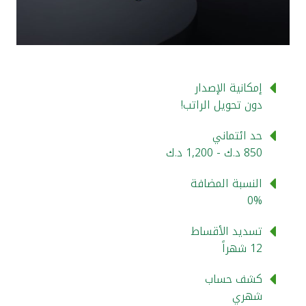
القنوات المصرفية
أدوات وخدمات
إمكانية الإصدار
خدمات ما بعد البيع
دون تحويل الراتب!
حد ائتماني
850 د.ك - 1,200 د.ك
اتصل بنا
النسبة المضافة
مواقع الفروع وأجهزة الصرف الآلي
0%
ألمانيا
تسديد الأقساط
12 شهراً
ماليزيا
كشف حساب
شهري