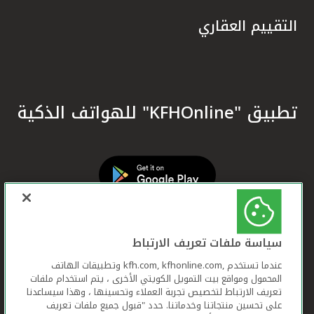
التقييم العقاري
تطبيق "KFHOnline" للهواتف الذكية
سياسة ملفات تعريف الارتباط
عندما تستخدم ,kfh.com, kfhonline.com وتطبيقات الهاتف
المحمول ومواقع بيت التمويل الكويتي الأخرى ، يتم استخدام ملفات
تعريف الارتباط لتخصيص تجربة العملاء وتحسينها ، وهذا سيساعدنا
على تحسين منتجاتنا وخدماتنا. حدد "قبول جميع ملفات تعريف