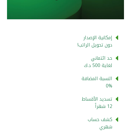
القنوات المصرفية
أدوات وخدمات
إمكانية الإصدار
خدمات ما بعد البيع
دون تحويل الراتب!
حد ائتماني
لغاية 500 د.ك
اتصل بنا
النسبة المضافة
مواقع الفروع وأجهزة الصرف الآلي
0%
ألمانيا
تسديد الأقساط
12 شهراً
ماليزيا
كشف حساب
شهري