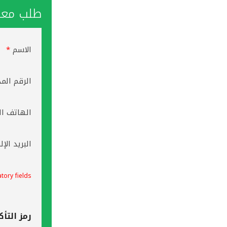
طلب معاو
الاسم
*
الرقم الم
الهاتف ال
البريد الإ
tory fields
رمز التأك