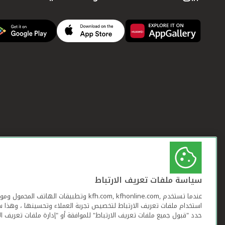
سياسة ملفات تعريف الارتباط
عندما تستخدم ,kfh.com, kfhonline.com وتطبيقات ا
استخدام ملفات تعريف الارتباط لتخصيص تجربة العملاء وتحسينها ، وهذا س
حدد "قبول جميع ملفات تعريف الارتباط" للموافقة أو "إدارة ملفات تعريف ال