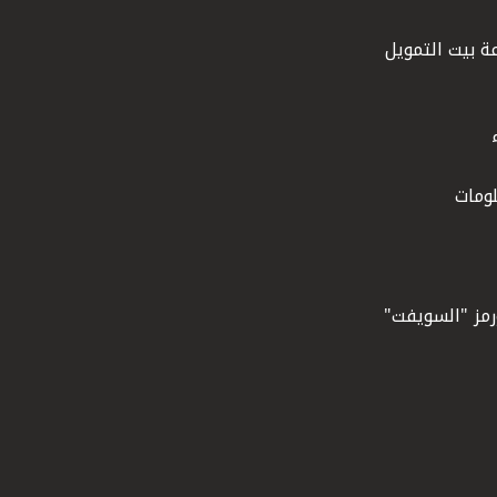
ة بيت التمويل
ومات
ورمز "السويفت"