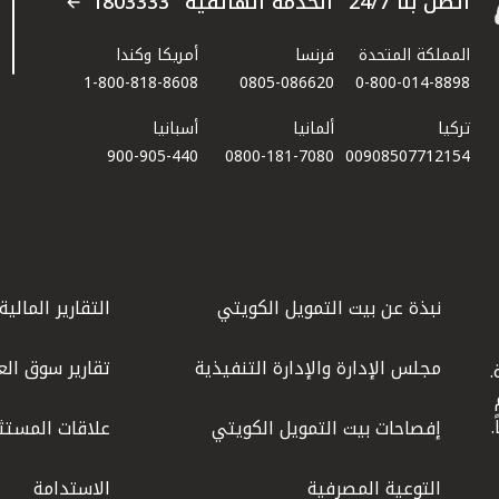
اتصل بنا 24/7 "الخدمة الهاتفية" 1803333
المملكة المتحدة
فرنسا
أمريكا وكندا
1-800-818-8608
0805-086620
0-800-014-8898
تركيا
ألمانيا
أسبانيا
900-905-440
0800-181-7080
00908507712154​
نبذة عن بيت التمويل الكويتي
التقارير المالية
مجلس الإدارة والإدارة التنفيذية
تقارير سوق الع
.
ليوم
إفصاحات بيت التمويل الكويتي
علاقات المستث
التوعية المصرفية
الاستدامة