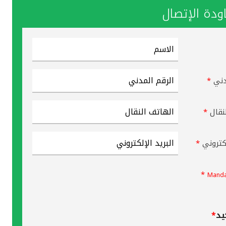
دة الإتصال
دني
*
نقال
*
لكتروني
*
*
Manda
يد
*