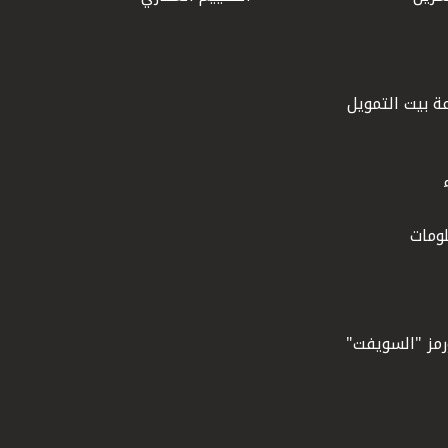
ة بيت التمويل
ومات
ورمز "السويفت"