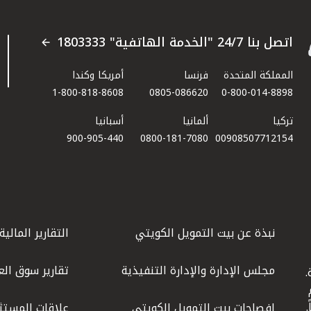
اتصل بنا 24/7 "الخدمة الهاتفية" 1803333
المملكة المتحدة
فرنسا
أمريكا وكندا
1-800-818-8608
0805-086620
0-800-014-8898
تركيا
ألمانيا
أسبانيا
900-905-440
0800-181-7080
00908507712154​
نبذة عن بيت التمويل الكويتي
التقارير المالية
مجلس الإدارة والإدارة التنفيذية
تقارير سوق الع
.
ليوم
إفصاحات بيت التمويل الكويتي
علاقات المستث