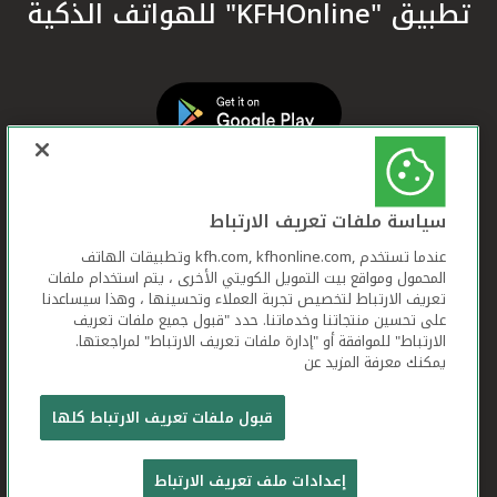
تطبيق "KFHOnline" للهواتف الذكية
سياسة ملفات تعريف الارتباط
عندما تستخدم ,kfh.com, kfhonline.com وتطبيقات الهاتف
المحمول ومواقع بيت التمويل الكويتي الأخرى ، يتم استخدام ملفات
تعريف الارتباط لتخصيص تجربة العملاء وتحسينها ، وهذا سيساعدنا
على تحسين منتجاتنا وخدماتنا. حدد "قبول جميع ملفات تعريف
الارتباط" للموافقة أو "إدارة ملفات تعريف الارتباط" لمراجعتها.
يمكنك معرفة المزيد عن
بيت التمويل الكويتي جميع الحقوق محفوظة © 2026
قبول ملفات تعريف الارتباط كلها
شروط وأحكام استخدام الموقع الإلكتروني
ملفات
إعدادات ملف تعريف الارتباط
تعريف الارتباط
بيان الخصوصية