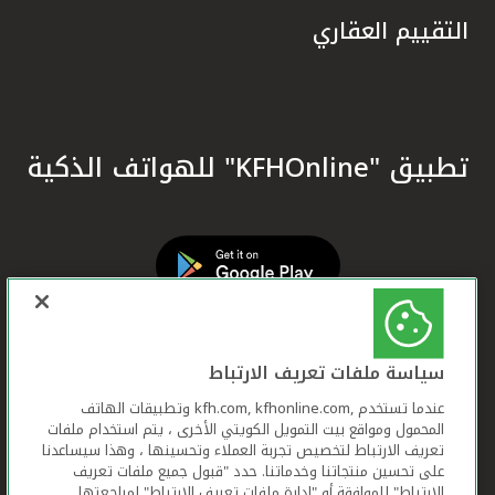
التقييم العقاري
تطبيق "KFHOnline" للهواتف الذكية
سياسة ملفات تعريف الارتباط
عندما تستخدم ,kfh.com, kfhonline.com وتطبيقات الهاتف
المحمول ومواقع بيت التمويل الكويتي الأخرى ، يتم استخدام ملفات
تعريف الارتباط لتخصيص تجربة العملاء وتحسينها ، وهذا سيساعدنا
على تحسين منتجاتنا وخدماتنا. حدد "قبول جميع ملفات تعريف
الارتباط" للموافقة أو "إدارة ملفات تعريف الارتباط" لمراجعتها.