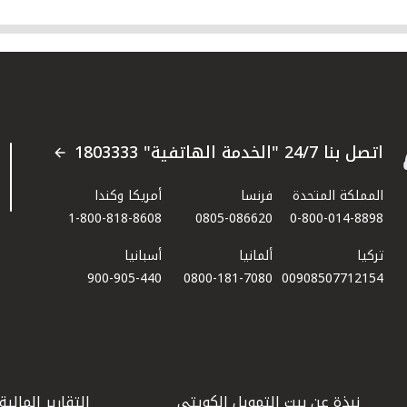
اتصل بنا 24/7 "الخدمة الهاتفية" 1803333
المملكة المتحدة
فرنسا
أمريكا وكندا
1-800-818-8608
0805-086620
0-800-014-8898
تركيا
ألمانيا
أسبانيا
900-905-440
0800-181-7080
00908507712154​
نبذة عن بيت التمويل الكويتي
التقارير المالية