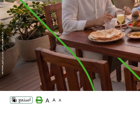
A
A
استمع
A