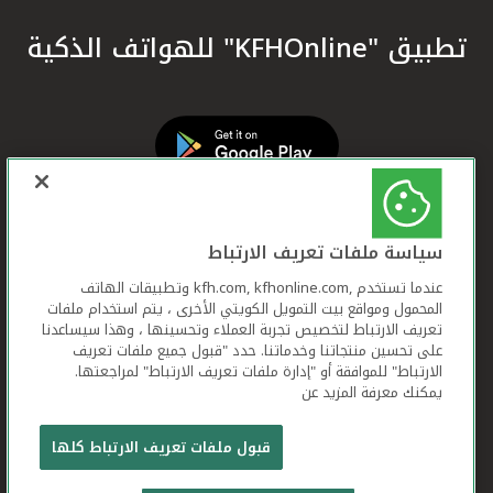
تطبيق "KFHOnline" للهواتف الذكية
سياسة ملفات تعريف الارتباط
عندما تستخدم ,kfh.com, kfhonline.com وتطبيقات الهاتف
المحمول ومواقع بيت التمويل الكويتي الأخرى ، يتم استخدام ملفات
تعريف الارتباط لتخصيص تجربة العملاء وتحسينها ، وهذا سيساعدنا
على تحسين منتجاتنا وخدماتنا. حدد "قبول جميع ملفات تعريف
الارتباط" للموافقة أو "إدارة ملفات تعريف الارتباط" لمراجعتها.
يمكنك معرفة المزيد عن
بيت التمويل الكويتي جميع الحقوق محفوظة © 2026
قبول ملفات تعريف الارتباط كلها
شروط وأحكام استخدام الموقع الإلكتروني
ملفات