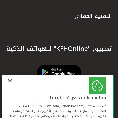
التقييم العقاري
تطبيق "KFHOnline" للهواتف الذكية
سياسة ملفات تعريف الارتباط
عندما تستخدم ,kfh.com, kfhonline.com وتطبيقات الهاتف
المحمول ومواقع بيت التمويل الكويتي الأخرى ، يتم استخدام ملفات
تعريف الارتباط لتخصيص تجربة العملاء وتحسينها ، وهذا سيساعدنا