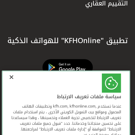
التقييم العقاري
تطبيق "KFHOnline" للهواتف الذكية
سياسة ملفات تعريف الارتباط
عندما تستخدم ,kfh.com, kfhonline.com وتطبيقات الهاتف
المحمول ومواقع بيت التمويل الكويتي الأخرى ، يتم استخدام ملفات
تعريف الارتباط لتخصيص تجربة العملاء وتحسينها ، وهذا سيساعدنا
على تحسين منتجاتنا وخدماتنا. حدد "قبول جميع ملفات تعريف
الارتباط" للموافقة أو "إدارة ملفات تعريف الارتباط" لمراجعتها.
يمكنك معرفة المزيد عن