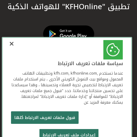
تطبيق "KFHOnline" للهواتف الذكية
سياسة ملفات تعريف الارتباط
عندما تستخدم ,kfh.com, kfhonline.com وتطبيقات الهاتف
المحمول ومواقع بيت التمويل الكويتي الأخرى ، يتم استخدام ملفات
تعريف الارتباط لتخصيص تجربة العملاء وتحسينها ، وهذا سيساعدنا
على تحسين منتجاتنا وخدماتنا. حدد "قبول جميع ملفات تعريف
الارتباط" للموافقة أو "إدارة ملفات تعريف الارتباط" لمراجعتها.
يمكنك معرفة المزيد عن
بيت التمويل الكويتي جميع الحقوق محفوظة © 2026
قبول ملفات تعريف الارتباط كلها
شروط وأحكام استخدام الموقع الإلكتروني
ملفات
إعدادات ملف تعريف الارتباط
تعريف الارتباط
بيان الخصوصية