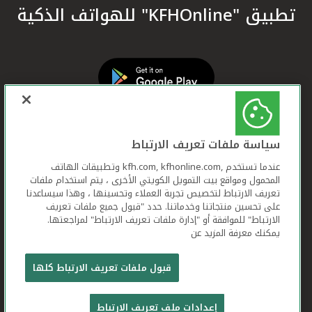
تطبيق "KFHOnline" للهواتف الذكية
سياسة ملفات تعريف الارتباط
عندما تستخدم ,kfh.com, kfhonline.com وتطبيقات الهاتف
المحمول ومواقع بيت التمويل الكويتي الأخرى ، يتم استخدام ملفات
تعريف الارتباط لتخصيص تجربة العملاء وتحسينها ، وهذا سيساعدنا
على تحسين منتجاتنا وخدماتنا. حدد "قبول جميع ملفات تعريف
الارتباط" للموافقة أو "إدارة ملفات تعريف الارتباط" لمراجعتها.
يمكنك معرفة المزيد عن
بيت التمويل الكويتي جميع الحقوق محفوظة © 2026
قبول ملفات تعريف الارتباط كلها
شروط وأحكام استخدام الموقع الإلكتروني
ملفات
إعدادات ملف تعريف الارتباط
تعريف الارتباط
بيان الخصوصية