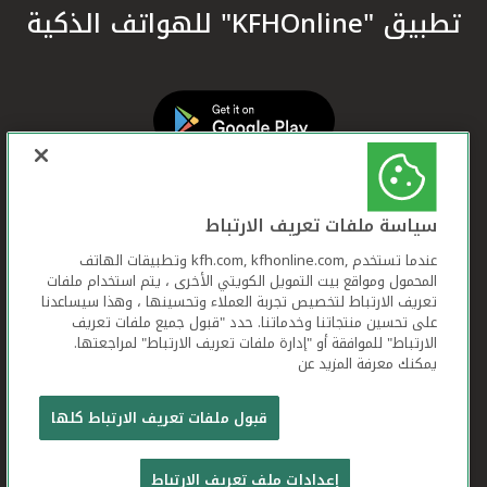
تطبيق "KFHOnline" للهواتف الذكية
سياسة ملفات تعريف الارتباط
عندما تستخدم ,kfh.com, kfhonline.com وتطبيقات الهاتف
المحمول ومواقع بيت التمويل الكويتي الأخرى ، يتم استخدام ملفات
تعريف الارتباط لتخصيص تجربة العملاء وتحسينها ، وهذا سيساعدنا
على تحسين منتجاتنا وخدماتنا. حدد "قبول جميع ملفات تعريف
الارتباط" للموافقة أو "إدارة ملفات تعريف الارتباط" لمراجعتها.
يمكنك معرفة المزيد عن
بيت التمويل الكويتي جميع الحقوق محفوظة © 2026
قبول ملفات تعريف الارتباط كلها
شروط وأحكام استخدام الموقع الإلكتروني
ملفات
إعدادات ملف تعريف الارتباط
تعريف الارتباط
بيان الخصوصية