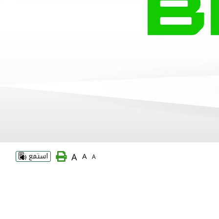
A
A
استمع
A