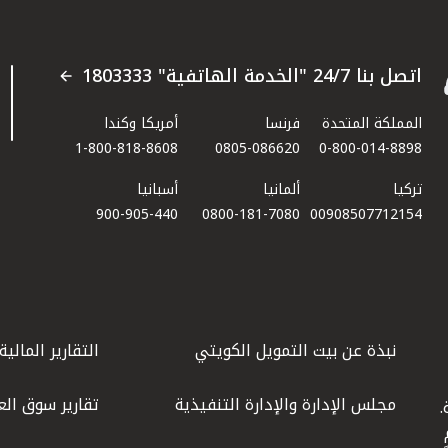
اتصل بنا 24/7 "الخدمة الهاتفية" 1803333
المملكة المتحدة
فرنسا
أمريكا وكندا
1-800-818-8608
0805-086620
0-800-014-8898
تركيا
ألمانيا
أسبانيا
900-905-440
0800-181-7080
00908507712154​
نبذة عن بيت التمويل الكويتي
التقارير المالية
مجلس الإدارة والإدارة التنفيذية
تقارير سوق الع
.
ليوم