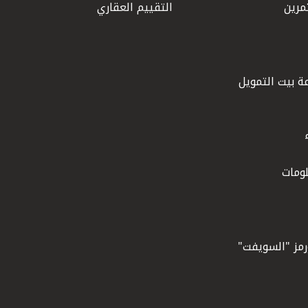
مرين
التقييم العقاري
ة بيت التمويل
ومات
ورمز "السويفت"