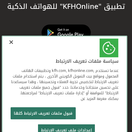
تطبيق "KFHOnline" للهواتف الذكية
سياسة ملفات تعريف الارتباط
عندما تستخدم ,kfh.com, kfhonline.com وتطبيقات الهاتف
المحمول ومواقع بيت التمويل الكويتي الأخرى ، يتم استخدام ملفات
تعريف الارتباط لتخصيص تجربة العملاء وتحسينها ، وهذا سيساعدنا
على تحسين منتجاتنا وخدماتنا. حدد "قبول جميع ملفات تعريف
الارتباط" للموافقة أو "إدارة ملفات تعريف الارتباط" لمراجعتها.
يمكنك معرفة المزيد عن
بيت التمويل الكويتي جميع الحقوق محفوظة © 2026
قبول ملفات تعريف الارتباط كلها
شروط وأحكام استخدام الموقع الإلكتروني
ملفات
إعدادات ملف تعريف الارتباط
تعريف الارتباط
بيان الخصوصية