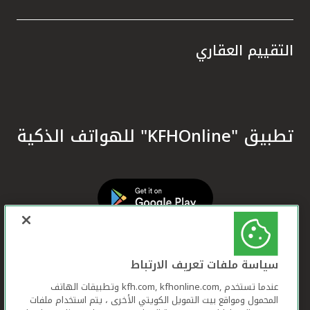
التقييم العقاري
تطبيق "KFHOnline" للهواتف الذكية
سياسة ملفات تعريف الارتباط
عندما تستخدم ,kfh.com, kfhonline.com وتطبيقات الهاتف
المحمول ومواقع بيت التمويل الكويتي الأخرى ، يتم استخدام ملفات