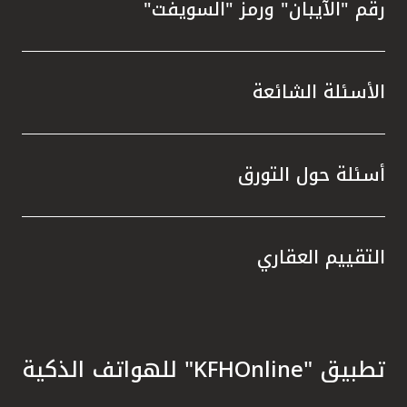
رقم "الآيبان" ورمز "السويفت"
الأسئلة الشائعة
أسئلة حول التورق
التقييم العقاري
تطبيق "KFHOnline" للهواتف الذكية