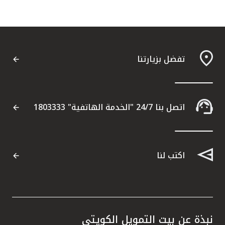
تركيا
مصر
المملكة المتحدة
تفضل بزيارتنا
مملكة البحرين
اتصل بنا 24/7 "الخدمة الهاتفية" 1803333
اكتب لنا
نبذة عن بيت التمويل الكويتي