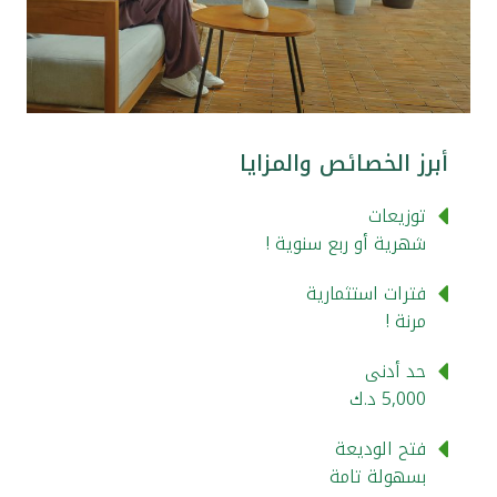
القنوات المصرفية
أدوات وخدمات
أبرز الخصائص والمزايا
خدمات ما بعد البيع
توزيعات
شهرية أو ربع سنوية !
اتصل بنا
فترات استثمارية
مواقع الفروع وأجهزة الصرف الآلي
مرنة !
ألمانيا
حد أدنى
5,000 د.ك
ماليزيا
فتح الوديعة
بسهولة تامة