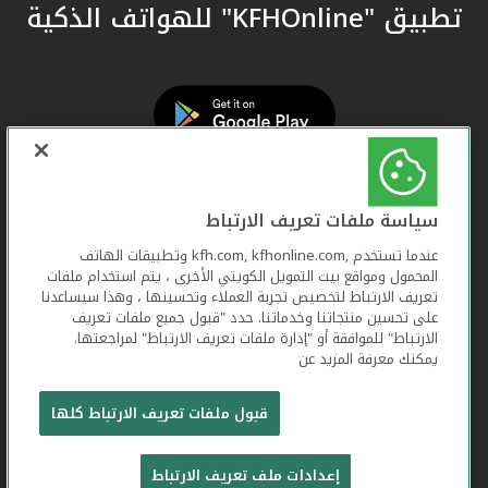
تطبيق "KFHOnline" للهواتف الذكية
سياسة ملفات تعريف الارتباط
عندما تستخدم ,kfh.com, kfhonline.com وتطبيقات الهاتف
المحمول ومواقع بيت التمويل الكويتي الأخرى ، يتم استخدام ملفات
تعريف الارتباط لتخصيص تجربة العملاء وتحسينها ، وهذا سيساعدنا
على تحسين منتجاتنا وخدماتنا. حدد "قبول جميع ملفات تعريف
الارتباط" للموافقة أو "إدارة ملفات تعريف الارتباط" لمراجعتها.
يمكنك معرفة المزيد عن
بيت التمويل الكويتي جميع الحقوق محفوظة © 2026
قبول ملفات تعريف الارتباط كلها
شروط وأحكام استخدام الموقع الإلكتروني
ملفات
إعدادات ملف تعريف الارتباط
تعريف الارتباط
بيان الخصوصية