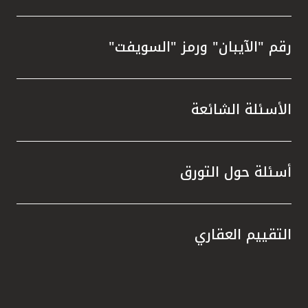
رقم "الآيبان" ورمز "السويفت"
الأسئلة الشائعة
أسئلة حول التورق
التقييم العقاري