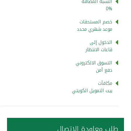
تركيا
النسبة المضافة
0%
مصر
خصم المستحقات
موعد شهري محدد
المملكة المتحدة
الدخول إلى
قاعات الانتظار
مملكة البحرين
التسوق الالكتروني
دفع آمن
مكافآت
بيت التمويل الكويتي
طلب معاودة الإتصال