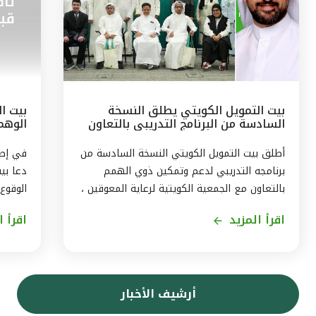
بيت التمويل الكويتي يطلق النسخة
بيت ال
السادسة من البرنامج التدريبي بالتعاون
الوهم
مع الجمعيّة الكويتيّة لرعاية المعوقين
البيان
أطلق بيت التمويل الكويتي النسخة السادسة من
برنامجه التدريبي لدعم وتمكين ذوي الهمم
دعا بي
بالتعاون مع الجمعية الكويتية لرعاية المعوقين ،
الوقوع
ويستمر البرنامج ثلاثة اشهر من اغسطس حتى
اقرأ المزيد
اقرأ ا
نهاية اكتوبر2026، بهدف توفير تجربة متكاملة
حجز ال
لاكتساب المهارات، وتمكين المشاركين من
في بيا
الاندماج الفعّال في سوق العمل . وقال رئيس
إرسال 
الموارد البشريّة لمجموعة بيت التمويل الكويتي
بتقنيا
أرشيف الأخبار
بالتكليف ، أحمد حمد الحمّاد ، ان البرنامج
بأن الا
التدريبى الذى يشمل 11 متدربا ، يأتى في إطار
التموي