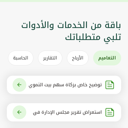
باقة من الخدمات والأدوات
تلبي متطلباتك
التعاميم
الأرباح
التقارير
الحاسبة
توضيح خاص بزكاة سهم بيت التموي
ل الكويتي
استعراض تقرير مجلس الإدارة في
شأن مشروع الاستحواذ على البنك ال
أهلي المتحد