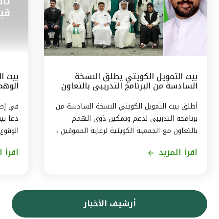
بيت التمويل الكويتي يطلق النسخة
بيت ال
السادسة من البرنامج التدريبي بالتعاون
الوهم
مع الجمعيّة الكويتيّة لرعاية المعوقين
البيان
أطلق بيت التمويل الكويتي النسخة السادسة من
برنامجه التدريبي لدعم وتمكين ذوي الهمم
دعا بي
بالتعاون مع الجمعية الكويتية لرعاية المعوقين ،
الوقوع
ويستمر البرنامج ثلاثة اشهر من اغسطس حتى
اقرأ المزيد
اقرأ ا
نهاية اكتوبر2026، بهدف توفير تجربة متكاملة
حجز ال
لاكتساب المهارات، وتمكين المشاركين من
في بيا
الاندماج الفعّال في سوق العمل . وقال رئيس
إرسال 
الموارد البشريّة لمجموعة بيت التمويل الكويتي
بتقنيا
أرشيف الأخبار
بالتكليف ، أحمد حمد الحمّاد ، ان البرنامج
بأن الا
التدريبى الذى يشمل 11 متدربا ، يأتى في إطار
التموي