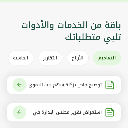
باقة من الخدمات والأدوات
تلبي متطلباتك
التعاميم
الأرباح
التقارير
الحاسبة
توضيح خاص بزكاة سهم بيت التموي
ل الكويتي
استعراض تقرير مجلس الإدارة في
شأن مشروع الاستحواذ على البنك ال
أهلي المتحد