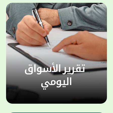
المجموعة مجانا . والخدمة متاحة للجميع، من
لموظّف
عملاء وغيرعملاء بيت التمويل الكويتي، سواء
الفئة ا
لتنفيذ عمليات من خلال الخدمة الهاتفية بشكل
الحماد 
ذاتي ، اوالتواصل مع موظفي الخدمة لتنفيذ
في الن
الخدمات ، اوالرد على الاستفسارات ، وذلك على
وتوسيع 
مدار الساعة طوال أيام الاسبوع . وتاتى الخدمة
تجربة 
الجديدة ضمن مجموعة متنوعة من وسائل
الاتصال والتواصل، يتيحها بيت التمويل الكويتى
الى ان
لعملائه وكذلك الراغبين فى التعرف على خدماته
إدارات
ومنتجاته من غير العملاء ، حيث يمكن بسهولة
جديدة 
الوصول الى بيت التمويل الكويتى بشكل مجاني
بما يع
على الارقام التالية في العديد من البلدان ومنها:
محتوى 
1. الولايات المتحدة الأمريكية وكندا 1-800-818-
وأشاد 
8608 2. بريطانيا 08000148898 3. فرنسا
المعني
0805086620 4. ألمانيا 08001817080 5. إسبانيا
حرص ال
900905440 6. تركيا 00908507712154 (قد يتم
المتدر
تطبيق رسوم التعرفة المحلية في تركيا من قبل
تمهيداً
شركات الاتصالات التركية المحلية عند الاتصال
التدريب