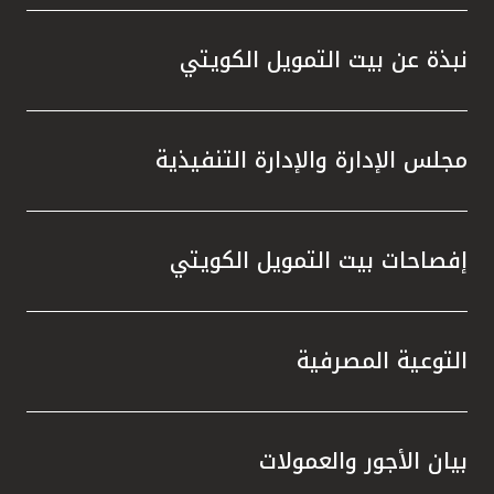
واستقل
هذه الش
نبذة عن بيت التمويل الكويتي
راسخة 
الإيجا
ثقتهم 
مجلس الإدارة والإدارة التنفيذية
تطور م
المتدرب
إفصاحات بيت التمويل الكويتي
التوعية المصرفية
بيان الأجور والعمولات