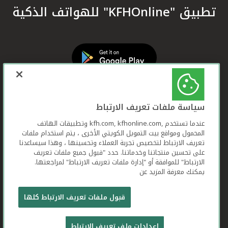
تطبيق "KFHOnline" للهواتف الذكية
سياسة ملفات تعريف الارتباط
عندما تستخدم ,kfh.com, kfhonline.com وتطبيقات الهاتف
المحمول ومواقع بيت التمويل الكويتي الأخرى ، يتم استخدام ملفات
تعريف الارتباط لتخصيص تجربة العملاء وتحسينها ، وهذا سيساعدنا
على تحسين منتجاتنا وخدماتنا. حدد "قبول جميع ملفات تعريف
الارتباط" للموافقة أو "إدارة ملفات تعريف الارتباط" لمراجعتها.
يمكنك معرفة المزيد عن
بيت التمويل الكويتي جميع الحقوق محفوظة © 2026
قبول ملفات تعريف الارتباط كلها
شروط وأحكام استخدام الموقع الإلكتروني
ملفات
إعدادات ملف تعريف الارتباط