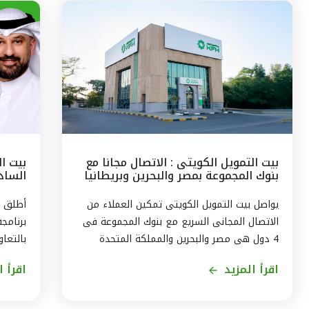
بيت التمويل الكويتى : الاتصال مجانا مع
بيت ا
بنوك المجموعة بمصر والبحرين وبريطانيا
السادس
وتركيا
مع الج
يواصل بيت التمويل الكويتى تمكين العملاء من
أطلق ب
الاتصال المجانى السريع مع بنوك المجموعة فى
برنامج
4 دول هى مصر والبحرين والمملكة المتحدة
بالتعاو
وتركيا، من خلال الاتصال بالخدمة الهاتفية فى
ويستمر
اقرأ المزيد
اقرأ ا
الكويت على الرقم 1803333 دون أى تكلفة على
العميل ، استمراراً لنهج البنك في تقديم أفضل
لاكتسا
الخدمات المتطورة والآمنة والتواصل الدائم مع
الاندم