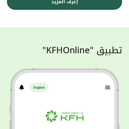
إعرف المزيد
تطبيق "KFHOnline"