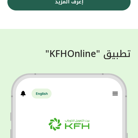
إعرف المزيد
تطبيق "KFHOnline"