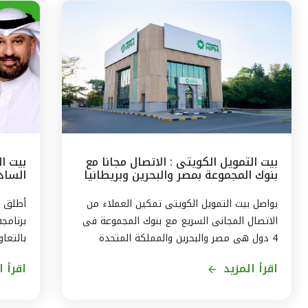
بيت التمويل الكويتى : الاتصال مجانا مع
بيت ا
بنوك المجموعة بمصر والبحرين وبريطانيا
السادس
وتركيا
مع الج
يواصل بيت التمويل الكويتى تمكين العملاء من
أطلق ب
الاتصال المجانى السريع مع بنوك المجموعة فى
برنامج
4 دول هى مصر والبحرين والمملكة المتحدة
بالتعاو
وتركيا، من خلال الاتصال بالخدمة الهاتفية فى
ويستمر
اقرأ المزيد
اقرأ ا
الكويت على الرقم 1803333 دون أى تكلفة على
العميل ، استمراراً لنهج البنك في تقديم أفضل
لاكتسا
الخدمات المتطورة والآمنة والتواصل الدائم مع
الاندم