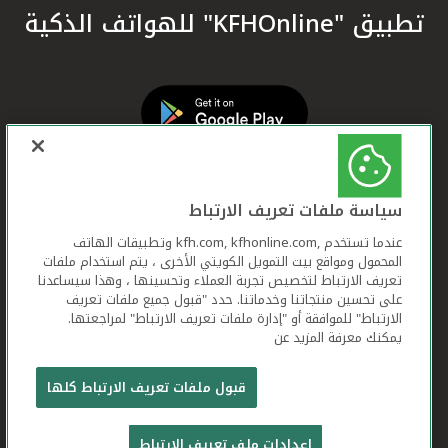
تطبيق "KFHOnline" للهواتف الذكية
سياسة ملفات تعريف الارتباط
عندما تستخدم ,kfh.com, kfhonline.com وتطبيقات الهاتف
المحمول ومواقع بيت التمويل الكويتي الأخرى ، يتم استخدام ملفات
تعريف الارتباط لتخصيص تجربة العملاء وتحسينها ، وهذا سيساعدنا
على تحسين منتجاتنا وخدماتنا. حدد "قبول جميع ملفات تعريف
الارتباط" للموافقة أو "إدارة ملفات تعريف الارتباط" لمراجعتها.
يمكنك معرفة المزيد عن
بيت التمويل الكويتي جميع الحقوق محفوظة © 2026
قبول ملفات تعريف الارتباط كلها
شروط وأحكام استخدام الموقع الإلكتروني
ملفات
إعدادات ملف تعريف الارتباط