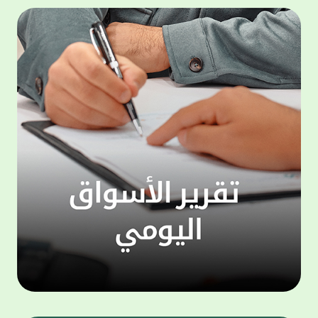
المجموعة مجانا . والخدمة متاحة للجميع، من
لموظّف
عملاء وغيرعملاء بيت التمويل الكويتي، سواء
الفئة ا
لتنفيذ عمليات من خلال الخدمة الهاتفية بشكل
الحماد 
ذاتي ، اوالتواصل مع موظفي الخدمة لتنفيذ
في الن
الخدمات ، اوالرد على الاستفسارات ، وذلك على
وتوسيع 
مدار الساعة طوال أيام الاسبوع . وتاتى الخدمة
تجربة 
الجديدة ضمن مجموعة متنوعة من وسائل
الاتصال والتواصل، يتيحها بيت التمويل الكويتى
الى ان
لعملائه وكذلك الراغبين فى التعرف على خدماته
إدارات
ومنتجاته من غير العملاء ، حيث يمكن بسهولة
جديدة 
الوصول الى بيت التمويل الكويتى بشكل مجاني
بما يع
على الارقام التالية في العديد من البلدان ومنها:
محتوى 
1. الولايات المتحدة الأمريكية وكندا 1-800-818-
وأشاد 
8608 2. بريطانيا 08000148898 3. فرنسا
المعني
0805086620 4. ألمانيا 08001817080 5. إسبانيا
حرص ال
900905440 6. تركيا 00908507712154 (قد يتم
المتدر
تطبيق رسوم التعرفة المحلية في تركيا من قبل
تمهيداً
شركات الاتصالات التركية المحلية عند الاتصال
التدريب