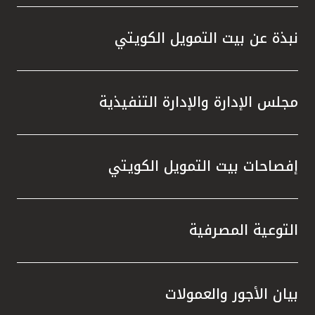
واستقل
هذه الش
نبذة عن بيت التمويل الكويتي
راسخة 
الإيجا
ثقتهم 
مجلس الإدارة والإدارة التنفيذية
تطور م
المتدرب
إفصاحات بيت التمويل الكويتي
التوعية المصرفية
بيان الأجور والعمولات