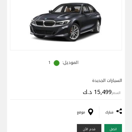
الموديل:
1
السيارات الجديدة
15,499 د.ك
السعر
شارك
موقع
اتصل
قدم الآن