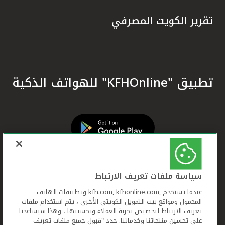
تقرير الكويت المصرفي
تطبيق "KFHOnline" للهواتف الذكية
سياسة ملفات تعريف الارتباط
عندما تستخدم ,kfh.com, kfhonline.com وتطبيقات الهاتف
المحمول ومواقع بيت التمويل الكويتي الأخرى ، يتم استخدام ملفات
تعريف الارتباط لتخصيص تجربة العملاء وتحسينها ، وهذا سيساعدنا
على تحسين منتجاتنا وخدماتنا. حدد "قبول جميع ملفات تعريف