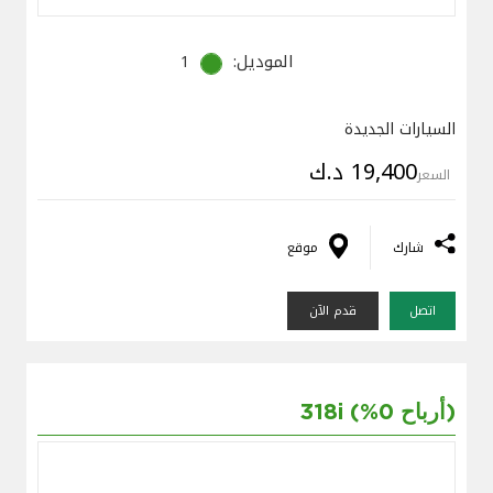
الموديل:
1
السيارات الجديدة
19,400 د.ك
السعر
شارك
موقع
اتصل
قدم الآن
318i (%0 أرباح)