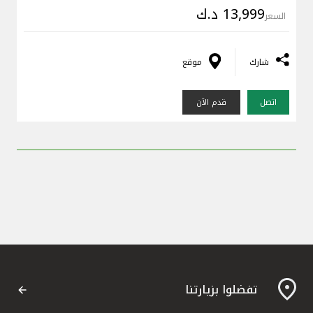
13,999 د.ك
السعر
شارك
موقع
اتصل
قدم الآن
تفضلوا بزيارتنا