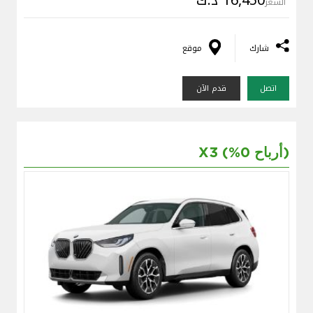
16,450 د.ك
السعر
شارك
موقع
اتصل
قدم الآن
X3 (%0 أرباح)