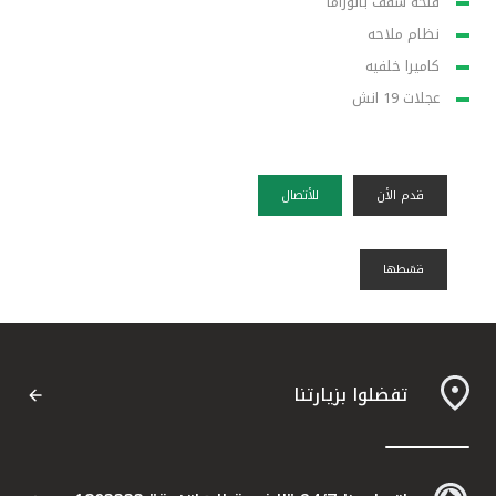
فتحة سقف بانوراما
نظام ملاحه
كاميرا خلفيه
عجلات 19 انش
قدم الأن
للأتصال
قسًطها
تفضلوا بزيارتنا