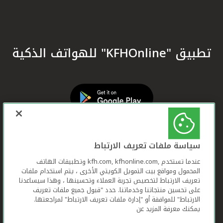
تطبيق "KFHOnline" للهواتف الذكية
سياسة ملفات تعريف الارتباط
عندما تستخدم ,kfh.com, kfhonline.com وتطبيقات الهاتف
المحمول ومواقع بيت التمويل الكويتي الأخرى ، يتم استخدام ملفات
تعريف الارتباط لتخصيص تجربة العملاء وتحسينها ، وهذا سيساعدنا
على تحسين منتجاتنا وخدماتنا. حدد "قبول جميع ملفات تعريف
الارتباط" للموافقة أو "إدارة ملفات تعريف الارتباط" لمراجعتها.
يمكنك معرفة المزيد عن