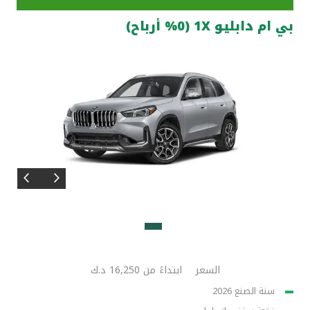
بي ام دابليو 1X (%0 أرباح)
مواقع الفروع وأجهزة الصرف الآلي
ألمانيا
تركيا
ماليزيا
مصر
المملكة المتحدة
مملكة البحرين
السعر
ابتداءً من 16,250 د.ك
سنة الصنع 2026