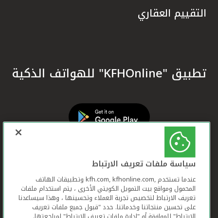
التقييم العقاري
تطبيق "KFHOnline" للهواتف الذكية
سياسة ملفات تعريف الارتباط
عندما تستخدم ,kfh.com, kfhonline.com وتطبيقات الهاتف
المحمول ومواقع بيت التمويل الكويتي الأخرى ، يتم استخدام ملفات
تعريف الارتباط لتخصيص تجربة العملاء وتحسينها ، وهذا سيساعدنا
على تحسين منتجاتنا وخدماتنا. حدد "قبول جميع ملفات تعريف
الارتباط" للموافقة أو "إدارة ملفات تعريف الارتباط" لمراجعتها.