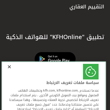
التقييم العقاري
تطبيق "KFHOnline" للهواتف الذكية
سياسة ملفات تعريف الارتباط
عندما تستخدم ,kfh.com, kfhonline.com وتطبيقات الهاتف
المحمول ومواقع بيت التمويل الكويتي الأخرى ، يتم استخدام ملفات
تعريف الارتباط لتخصيص تجربة العملاء وتحسينها ، وهذا سيساعدنا
على تحسين منتجاتنا وخدماتنا. حدد "قبول جميع ملفات تعريف
الارتباط" للموافقة أو "إدارة ملفات تعريف الارتباط" لمراجعتها.