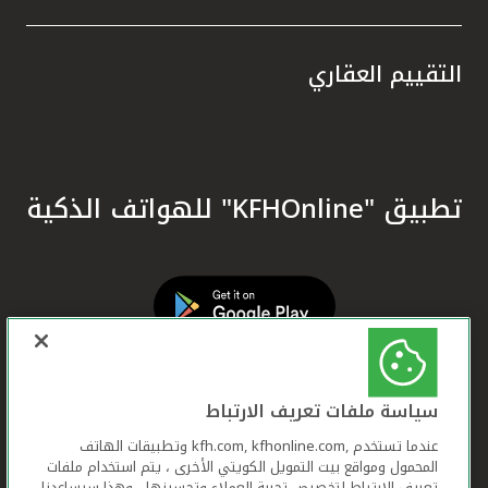
التقييم العقاري
تطبيق "KFHOnline" للهواتف الذكية
سياسة ملفات تعريف الارتباط
عندما تستخدم ,kfh.com, kfhonline.com وتطبيقات الهاتف
المحمول ومواقع بيت التمويل الكويتي الأخرى ، يتم استخدام ملفات
تعريف الارتباط لتخصيص تجربة العملاء وتحسينها ، وهذا سيساعدنا