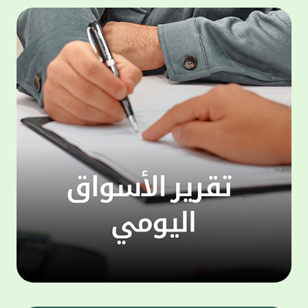
المجموعة مجانا . والخدمة متاحة للجميع، من
لموظّف
عملاء وغيرعملاء بيت التمويل الكويتي، سواء
الفئة ا
لتنفيذ عمليات من خلال الخدمة الهاتفية بشكل
الحماد 
ذاتي ، اوالتواصل مع موظفي الخدمة لتنفيذ
في الن
الخدمات ، اوالرد على الاستفسارات ، وذلك على
وتوسيع 
مدار الساعة طوال أيام الاسبوع . وتاتى الخدمة
تجربة 
الجديدة ضمن مجموعة متنوعة من وسائل
الاتصال والتواصل، يتيحها بيت التمويل الكويتى
الى ان
لعملائه وكذلك الراغبين فى التعرف على خدماته
إدارات
ومنتجاته من غير العملاء ، حيث يمكن بسهولة
جديدة 
الوصول الى بيت التمويل الكويتى بشكل مجاني
بما يع
على الارقام التالية في العديد من البلدان ومنها:
محتوى 
1. الولايات المتحدة الأمريكية وكندا 1-800-818-
وأشاد 
8608 2. بريطانيا 08000148898 3. فرنسا
المعني
0805086620 4. ألمانيا 08001817080 5. إسبانيا
حرص ال
900905440 6. تركيا 00908507712154 (قد يتم
المتدر
تطبيق رسوم التعرفة المحلية في تركيا من قبل
تمهيداً
شركات الاتصالات التركية المحلية عند الاتصال
التدريب