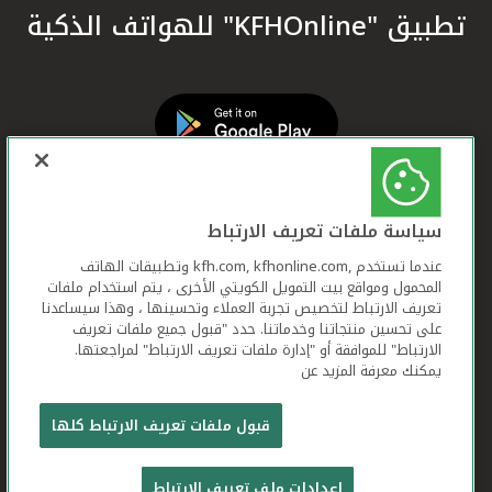
تطبيق "KFHOnline" للهواتف الذكية
سياسة ملفات تعريف الارتباط
عندما تستخدم ,kfh.com, kfhonline.com وتطبيقات الهاتف
المحمول ومواقع بيت التمويل الكويتي الأخرى ، يتم استخدام ملفات
تعريف الارتباط لتخصيص تجربة العملاء وتحسينها ، وهذا سيساعدنا
على تحسين منتجاتنا وخدماتنا. حدد "قبول جميع ملفات تعريف
الارتباط" للموافقة أو "إدارة ملفات تعريف الارتباط" لمراجعتها.
يمكنك معرفة المزيد عن
بيت التمويل الكويتي جميع الحقوق محفوظة © 2026
قبول ملفات تعريف الارتباط كلها
شروط وأحكام استخدام الموقع الإلكتروني
ملفات
إعدادات ملف تعريف الارتباط