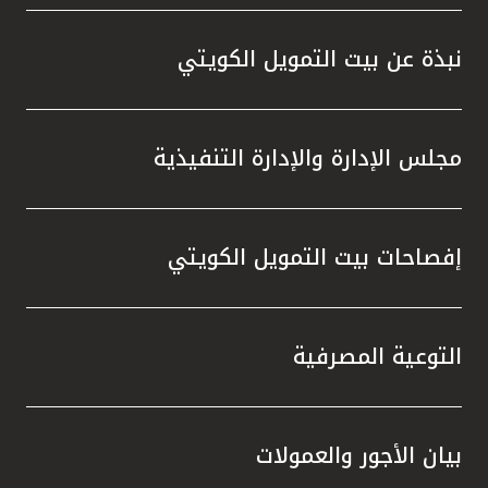
واستقل
هذه الش
نبذة عن بيت التمويل الكويتي
راسخة 
الإيجا
ثقتهم 
مجلس الإدارة والإدارة التنفيذية
تطور م
المتدرب
إفصاحات بيت التمويل الكويتي
التوعية المصرفية
بيان الأجور والعمولات