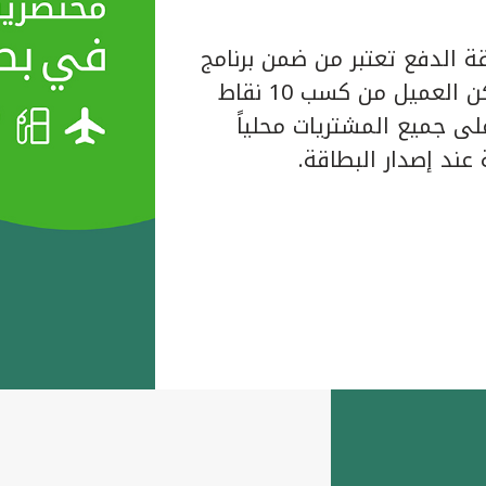
ة الدفع تعتبر من ضمن برنامج
المكافآت الخاص ببيت التمويل الكويتي حيث يتمكن العميل من كسب 10 نقاط
لبطاقة على جميع المشتريات محلياً