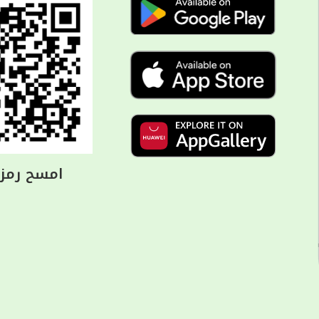
امسح رمز ا