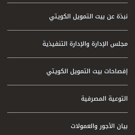
واستقل
هذه الش
نبذة عن بيت التمويل الكويتي
راسخة 
الإيجا
ثقتهم 
مجلس الإدارة والإدارة التنفيذية
تطور م
المتدرب
إفصاحات بيت التمويل الكويتي
التوعية المصرفية
بيان الأجور والعمولات