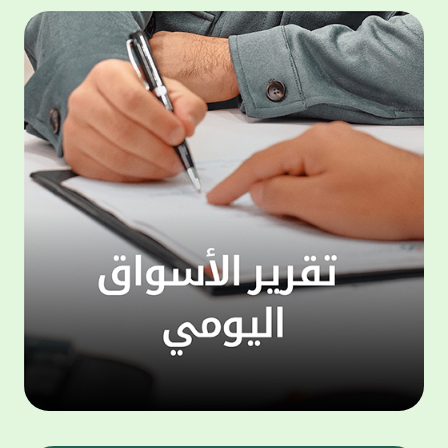
المجموعة مجانا . والخدمة متاحة للجميع، من
لموظّف
عملاء وغيرعملاء بيت التمويل الكويتي، سواء
الفئة ا
لتنفيذ عمليات من خلال الخدمة الهاتفية بشكل
الحماد 
ذاتي ، اوالتواصل مع موظفي الخدمة لتنفيذ
في الن
الخدمات ، اوالرد على الاستفسارات ، وذلك على
وتوسيع 
مدار الساعة طوال أيام الاسبوع . وتاتى الخدمة
تجربة 
الجديدة ضمن مجموعة متنوعة من وسائل
الاتصال والتواصل، يتيحها بيت التمويل الكويتى
الى ان
لعملائه وكذلك الراغبين فى التعرف على خدماته
إدارات
ومنتجاته من غير العملاء ، حيث يمكن بسهولة
جديدة 
الوصول الى بيت التمويل الكويتى بشكل مجاني
بما يع
على الارقام التالية في العديد من البلدان ومنها:
محتوى 
1. الولايات المتحدة الأمريكية وكندا 1-800-818-
وأشاد 
8608 2. بريطانيا 08000148898 3. فرنسا
المعني
0805086620 4. ألمانيا 08001817080 5. إسبانيا
حرص ال
900905440 6. تركيا 00908507712154 (قد يتم
المتدر
تطبيق رسوم التعرفة المحلية في تركيا من قبل
تمهيداً
شركات الاتصالات التركية المحلية عند الاتصال
التدريب