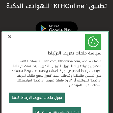
تطبيق "KFHOnline" للهواتف الذكية
سياسة ملفات تعريف الارتباط
عندما تستخدم ,kfh.com, kfhonline.com وتطبيقات الهاتف
المحمول ومواقع بيت التمويل الكويتي الأخرى ، يتم استخدام ملفات
تعريف الارتباط لتخصيص تجربة العملاء وتحسينها ، وهذا سيساعدنا
على تحسين منتجاتنا وخدماتنا. حدد "قبول جميع ملفات تعريف
الارتباط" للموافقة أو "إدارة ملفات تعريف الارتباط" لمراجعتها.
يمكنك معرفة المزيد عن
بيت التمويل الكويتي جميع الحقوق محفوظة © 2026
قبول ملفات تعريف الارتباط كلها
شروط وأحكام استخدام الموقع الإلكتروني
ملفات
إعدادات ملف تعريف الارتباط