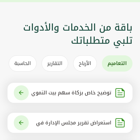
باقة من الخدمات والأدوات
تلبي متطلباتك
التعاميم
الأرباح
التقارير
الحاسبة
توضيح خاص بزكاة سهم بيت التموي
ل الكويتي
استعراض تقرير مجلس الإدارة في
شأن مشروع الاستحواذ على البنك ال
أهلي المتحد