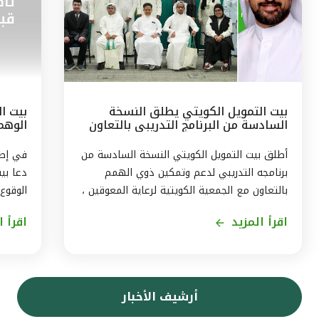
بيت التمويل الكويتي يطلق النسخة
بيت ال
السادسة من البرنامج التدريبي بالتعاون
الوهم
مع الجمعيّة الكويتيّة لرعاية المعوقين
البيان
أطلق بيت التمويل الكويتي النسخة السادسة من
برنامجه التدريبي لدعم وتمكين ذوي الهمم
دعا بي
بالتعاون مع الجمعية الكويتية لرعاية المعوقين ،
الوقوع
ويستمر البرنامج ثلاثة اشهر من اغسطس حتى
اقرأ المزيد
اقرأ ا
نهاية اكتوبر2026، بهدف توفير تجربة متكاملة
حجز ال
لاكتساب المهارات، وتمكين المشاركين من
في بيا
الاندماج الفعّال في سوق العمل . وقال رئيس
إرسال 
الموارد البشريّة لمجموعة بيت التمويل الكويتي
بتقنيا
أرشيف الأخبار
بالتكليف ، أحمد حمد الحمّاد ، ان البرنامج
بأن الا
التدريبى الذى يشمل 11 متدربا ، يأتى في إطار
التموي