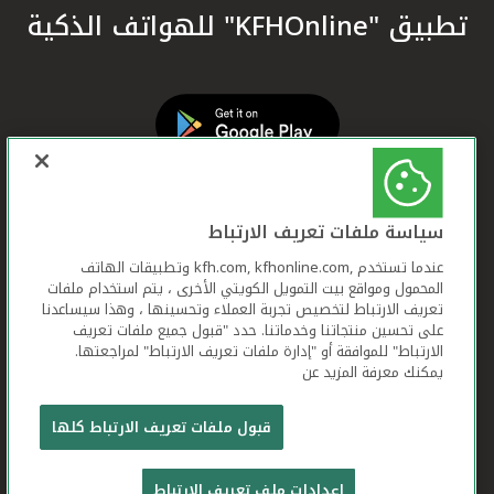
تطبيق "KFHOnline" للهواتف الذكية
سياسة ملفات تعريف الارتباط
عندما تستخدم ,kfh.com, kfhonline.com وتطبيقات الهاتف
المحمول ومواقع بيت التمويل الكويتي الأخرى ، يتم استخدام ملفات
تعريف الارتباط لتخصيص تجربة العملاء وتحسينها ، وهذا سيساعدنا
على تحسين منتجاتنا وخدماتنا. حدد "قبول جميع ملفات تعريف
الارتباط" للموافقة أو "إدارة ملفات تعريف الارتباط" لمراجعتها.
يمكنك معرفة المزيد عن
بيت التمويل الكويتي جميع الحقوق محفوظة © 2026
قبول ملفات تعريف الارتباط كلها
شروط وأحكام استخدام الموقع الإلكتروني
ملفات
إعدادات ملف تعريف الارتباط