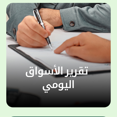
المجموعة مجانا . والخدمة متاحة للجميع، من
لموظّف
عملاء وغيرعملاء بيت التمويل الكويتي، سواء
الفئة ا
لتنفيذ عمليات من خلال الخدمة الهاتفية بشكل
الحماد 
ذاتي ، اوالتواصل مع موظفي الخدمة لتنفيذ
في الن
الخدمات ، اوالرد على الاستفسارات ، وذلك على
وتوسيع 
مدار الساعة طوال أيام الاسبوع . وتاتى الخدمة
تجربة 
الجديدة ضمن مجموعة متنوعة من وسائل
الاتصال والتواصل، يتيحها بيت التمويل الكويتى
الى ان
لعملائه وكذلك الراغبين فى التعرف على خدماته
إدارات
ومنتجاته من غير العملاء ، حيث يمكن بسهولة
جديدة 
الوصول الى بيت التمويل الكويتى بشكل مجاني
بما يع
على الارقام التالية في العديد من البلدان ومنها:
محتوى 
1. الولايات المتحدة الأمريكية وكندا 1-800-818-
وأشاد 
8608 2. بريطانيا 08000148898 3. فرنسا
المعني
0805086620 4. ألمانيا 08001817080 5. إسبانيا
حرص ال
900905440 6. تركيا 00908507712154 (قد يتم
المتدر
تطبيق رسوم التعرفة المحلية في تركيا من قبل
تمهيداً
شركات الاتصالات التركية المحلية عند الاتصال
التدريب