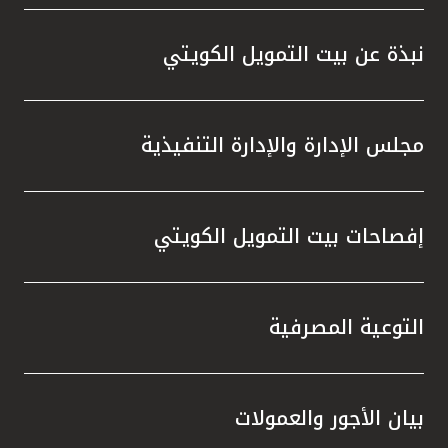
واستقل
هذه الش
نبذة عن بيت التمويل الكويتي
راسخة 
الإيجا
ثقتهم 
مجلس الإدارة والإدارة التنفيذية
تطور م
المتدرب
إفصاحات بيت التمويل الكويتي
التوعية المصرفية
بيان الأجور والعمولات