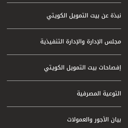
واستقل
هذه الش
نبذة عن بيت التمويل الكويتي
راسخة 
الإيجا
ثقتهم 
مجلس الإدارة والإدارة التنفيذية
تطور م
المتدرب
إفصاحات بيت التمويل الكويتي
التوعية المصرفية
بيان الأجور والعمولات