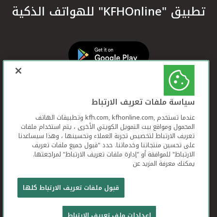
تطبيق "KFHOnline" للهواتف الذكية
سياسة ملفات تعريف الارتباط
عندما تستخدم ,kfh.com, kfhonline.com وتطبيقات الهاتف
المحمول ومواقع بيت التمويل الكويتي الأخرى ، يتم استخدام ملفات
تعريف الارتباط لتخصيص تجربة العملاء وتحسينها ، وهذا سيساعدنا
على تحسين منتجاتنا وخدماتنا. حدد "قبول جميع ملفات تعريف
الارتباط" للموافقة أو "إدارة ملفات تعريف الارتباط" لمراجعتها.
يمكنك معرفة المزيد عن
بيت التمويل الكويتي جميع الحقوق محفوظة © 2026
قبول ملفات تعريف الارتباط كلها
شروط وأحكام استخدام الموقع الإلكتروني
ملفات
إعدادات ملف تعريف الارتباط