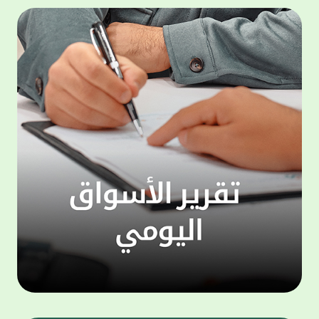
المجموعة مجانا . والخدمة متاحة للجميع، من
لموظّف
عملاء وغيرعملاء بيت التمويل الكويتي، سواء
الفئة ا
لتنفيذ عمليات من خلال الخدمة الهاتفية بشكل
الحماد 
ذاتي ، اوالتواصل مع موظفي الخدمة لتنفيذ
في الن
الخدمات ، اوالرد على الاستفسارات ، وذلك على
وتوسيع 
مدار الساعة طوال أيام الاسبوع . وتاتى الخدمة
تجربة 
الجديدة ضمن مجموعة متنوعة من وسائل
الاتصال والتواصل، يتيحها بيت التمويل الكويتى
الى ان
لعملائه وكذلك الراغبين فى التعرف على خدماته
إدارات
ومنتجاته من غير العملاء ، حيث يمكن بسهولة
جديدة 
الوصول الى بيت التمويل الكويتى بشكل مجاني
بما يع
على الارقام التالية في العديد من البلدان ومنها:
محتوى 
1. الولايات المتحدة الأمريكية وكندا 1-800-818-
وأشاد 
8608 2. بريطانيا 08000148898 3. فرنسا
المعني
0805086620 4. ألمانيا 08001817080 5. إسبانيا
حرص ال
900905440 6. تركيا 00908507712154 (قد يتم
المتدر
تطبيق رسوم التعرفة المحلية في تركيا من قبل
تمهيداً
شركات الاتصالات التركية المحلية عند الاتصال
التدريب