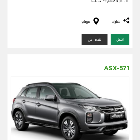
السعر
شارك
موقع
اتصل
قدم الآن
ASX-571