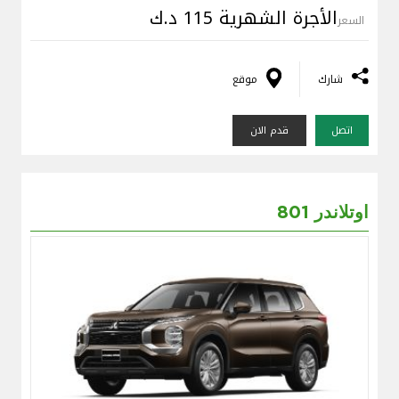
الأجرة الشهرية 115 د.ك
السعر
شارك
موقع
اتصل
قدم الان
اوتلاندر 801