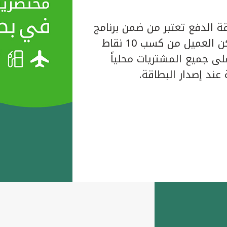
ة الدفع تعتبر من ضمن برنامج
المكافآت الخاص ببيت التمويل الكويتي حيث يتمكن العميل من كسب 10 نقاط
لبطاقة على جميع المشتريات محلياً