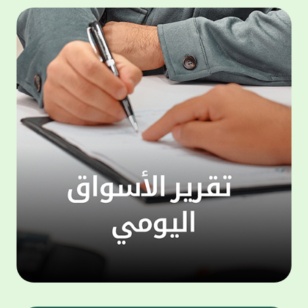
التحول الرقمي. ويتيح تطبيق KFHOnline
للهواتف الذكية مجموعة واسعة من الخدمات
دينار. 
التي تعكس فهم البنك لأنماط استخدام العملاء
حساب "
واحتياجاتهم، من بينها خدمات التحويلات المالية
للعام ا
المحلية والدولية كخدمة "ومض" لتحويل الأموال،
بالتزا
إضافة إلى خدمة التحويل بالتعاون مع شبكة
على ال
"ويسترن يونيون" العالمية ، والتي تمكّن العملاء
إشراف 
من تنفيذ التحويلات المالية بسرعة وأمان، سواء
لضمان 
نقدًا أو مباشرة إلى الحسابات البنكية أو المحافظ
ويهتم 
الرقمية في مختلف دول العالم ، مع الاستفادة
"الحصا
من الانتشار الواسع لشبكة ويسترن يونيون
التي ي
عالميًا. كما توفر خدمة KFH Pay آلية مرنة
لافت و
وسريعة لتحويل وطلب الأموال، تتيح للعملاء
ويمنح 
إرسال طلبات دفع إلى فرد واحد أومجموعة من
الأشخاص عبر مشاركة رابط دفع أو إدخال أرقام
وتزيد 
الهواتف. ويمكن للعميل إنشاء مجموعات
احتفاظ
مخصصة لطلب الأموال، مع إمكانية متابعة حالة
"مليوني
الدفع لكل شخص من خلال قائمة «العمليات
وبالنس