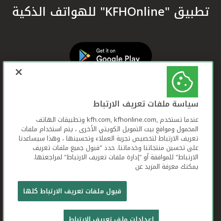
تطبيق "KFHOnline" للهواتف الذكية
سياسة ملفات تعريف الارتباط
عندما تستخدم ,kfh.com, kfhonline.com وتطبيقات الهاتف
المحمول ومواقع بيت التمويل الكويتي الأخرى ، يتم استخدام ملفات
تعريف الارتباط لتخصيص تجربة العملاء وتحسينها ، وهذا سيساعدنا
على تحسين منتجاتنا وخدماتنا. حدد "قبول جميع ملفات تعريف
الارتباط" للموافقة أو "إدارة ملفات تعريف الارتباط" لمراجعتها.
يمكنك معرفة المزيد عن
بيت التمويل الكويتي جميع الحقوق محفوظة © 2026
قبول ملفات تعريف الارتباط كلها
شروط وأحكام استخدام الموقع الإلكتروني
ملفات
إعدادات ملف تعريف الارتباط