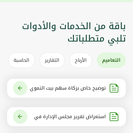
باقة من الخدمات والأدوات
تلبي متطلباتك
التعاميم
الأرباح
التقارير
الحاسبة
توضيح خاص بزكاة سهم بيت التموي
ل الكويتي
استعراض تقرير مجلس الإدارة في
شأن مشروع الاستحواذ على البنك ال
أهلي المتحد