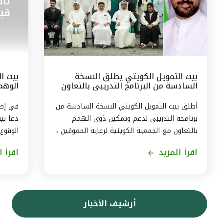
بيت التمويل الكويتي يطلق النسخة
بيت ال
السادسة من البرنامج التدريبي بالتعاون
الوهم
مع الجمعيّة الكويتيّة لرعاية المعوقين
البيان
أطلق بيت التمويل الكويتي النسخة السادسة من
برنامجه التدريبي لدعم وتمكين ذوي الهمم
دعا بي
بالتعاون مع الجمعية الكويتية لرعاية المعوقين ،
الوقوع
ويستمر البرنامج ثلاثة اشهر من اغسطس حتى
اقرأ المزيد
اقرأ ا
نهاية اكتوبر2026، بهدف توفير تجربة متكاملة
حجز ال
لاكتساب المهارات، وتمكين المشاركين من
في بيا
الاندماج الفعّال في سوق العمل . وقال رئيس
إرسال 
الموارد البشريّة لمجموعة بيت التمويل الكويتي
بتقنيا
أرشيف الأخبار
بالتكليف ، أحمد حمد الحمّاد ، ان البرنامج
بأن الا
التدريبى الذى يشمل 11 متدربا ، يأتى في إطار
التموي