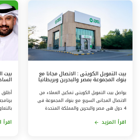
بيت التمويل الكويتى : الاتصال مجانا مع
بيت ا
بنوك المجموعة بمصر والبحرين وبريطانيا
السادس
وتركيا
مع الج
يواصل بيت التمويل الكويتى تمكين العملاء من
أطلق ب
الاتصال المجانى السريع مع بنوك المجموعة فى
برنامج
4 دول هى مصر والبحرين والمملكة المتحدة
بالتعاو
وتركيا، من خلال الاتصال بالخدمة الهاتفية فى
ويستمر
اقرأ المزيد
اقرأ ا
الكويت على الرقم 1803333 دون أى تكلفة على
العميل ، استمراراً لنهج البنك في تقديم أفضل
لاكتسا
الخدمات المتطورة والآمنة والتواصل الدائم مع
الاندم