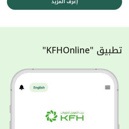
إعرف المزيد
تطبيق "KFHOnline"