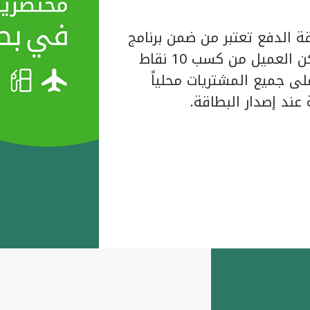
ة الدفع تعتبر من ضمن برنامج
المكافآت الخاص ببيت التمويل الكويتي حيث يتمكن العميل من كسب 10 نقاط
لبطاقة على جميع المشتريات محلياً