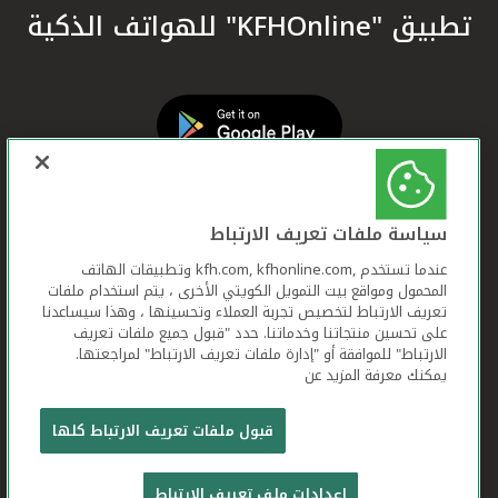
تطبيق "KFHOnline" للهواتف الذكية
سياسة ملفات تعريف الارتباط
عندما تستخدم ,kfh.com, kfhonline.com وتطبيقات الهاتف
المحمول ومواقع بيت التمويل الكويتي الأخرى ، يتم استخدام ملفات
تعريف الارتباط لتخصيص تجربة العملاء وتحسينها ، وهذا سيساعدنا
على تحسين منتجاتنا وخدماتنا. حدد "قبول جميع ملفات تعريف
الارتباط" للموافقة أو "إدارة ملفات تعريف الارتباط" لمراجعتها.
يمكنك معرفة المزيد عن
بيت التمويل الكويتي جميع الحقوق محفوظة © 2026
قبول ملفات تعريف الارتباط كلها
شروط وأحكام استخدام الموقع الإلكتروني
ملفات
إعدادات ملف تعريف الارتباط