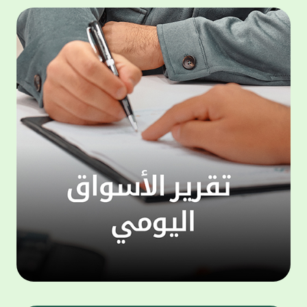
المجموعة مجانا . والخدمة متاحة للجميع، من
لموظّف
عملاء وغيرعملاء بيت التمويل الكويتي، سواء
الفئة ا
لتنفيذ عمليات من خلال الخدمة الهاتفية بشكل
الحماد 
ذاتي ، اوالتواصل مع موظفي الخدمة لتنفيذ
في الن
الخدمات ، اوالرد على الاستفسارات ، وذلك على
وتوسيع 
مدار الساعة طوال أيام الاسبوع . وتاتى الخدمة
تجربة 
الجديدة ضمن مجموعة متنوعة من وسائل
الاتصال والتواصل، يتيحها بيت التمويل الكويتى
الى ان
لعملائه وكذلك الراغبين فى التعرف على خدماته
إدارات
ومنتجاته من غير العملاء ، حيث يمكن بسهولة
جديدة 
الوصول الى بيت التمويل الكويتى بشكل مجاني
بما يع
على الارقام التالية في العديد من البلدان ومنها:
محتوى 
1. الولايات المتحدة الأمريكية وكندا 1-800-818-
وأشاد 
8608 2. بريطانيا 08000148898 3. فرنسا
المعني
0805086620 4. ألمانيا 08001817080 5. إسبانيا
حرص ال
900905440 6. تركيا 00908507712154 (قد يتم
المتدر
تطبيق رسوم التعرفة المحلية في تركيا من قبل
تمهيداً
شركات الاتصالات التركية المحلية عند الاتصال
التدريب