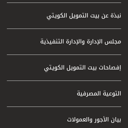
واستقل
هذه الش
نبذة عن بيت التمويل الكويتي
راسخة 
الإيجا
ثقتهم 
مجلس الإدارة والإدارة التنفيذية
تطور م
المتدرب
إفصاحات بيت التمويل الكويتي
التوعية المصرفية
بيان الأجور والعمولات