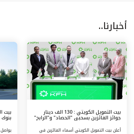
أخبارنا..
بيت التمويل الكويتي : 130 الف دينار
بيت ال
جوائز الفائزين بسحبى "الحصاد" و"الرابح"
بنوك 
الشهرية
وتركيا
أعلن بيت التمويل الكويتي أسماء الفائزين في
يواصل 