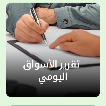
500,000 دينار، وجائزة شهرية بقيمة 100,000
المجمو
دينار. وتعتبر هذه الحملة الجديدة من جوائز
عملاء 
حساب "الحصاد" سارية اعتبارا من شهر يناير
لتنفيذ
للعام الجاري، لتكون بمثابة مفاجأة سارة للعملاء
ذاتي ،
بالتزامن مع استئناف حملات السحوبات التي تتم
الخدما
على الحسابات الاستثمارية والتي تجري تحت
إشراف جهات تدقيق مستقلة استعان بها البنك
الجديد
لضمان أعلى مستويات النزاهة والشفافية.
الاتصا
ويهتم بيت التمويل الكويتي بتطوير مزايا حساب
لعملائ
"الحصاد"، والذي يعد من أبرز المنتجات المصرفية
ومنتجا
التي يقدمها البنك نظرا لما حققه من إقبال
الوصول
لافت وما حظي به من ثقة كبيرة من العملاء.
على الا
ويمنح حساب "الحصاد" فرصاً متزايدة للفوز حيث
يحصل كل عميل على فرصة واحدة لكل 50 دينار،
وتزيد هذه الفرص كلما زاد العميل من مدة
احتفاظه برصيده، ليصبح الطريق إلى لقب
"مليونير بيت التمويل" أقرب وأكثر واقعية.
تطبيق 
وبالنسبة لحساب "الرابح" فهو حساب مخصص
شركات ا