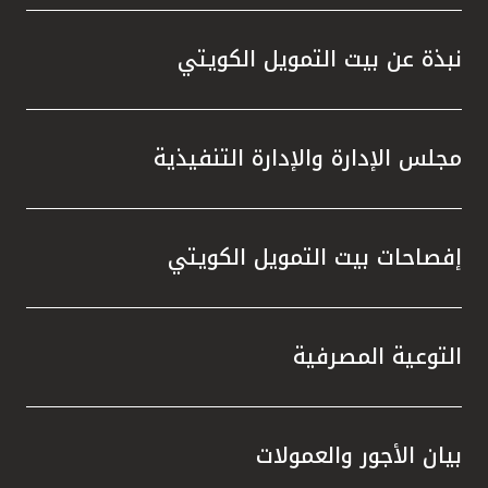
المصرفية،وخدمة KFHonline، وأجهزة الصرف
الآلي والاستفادة من الفرص المميزة التي
نبذة عن بيت التمويل الكويتي
توفرها، والتي تمنحهم إمكانية الفوز بجوائز قيّمة
في السحوبات المقبلة ، إلى جانب المزايا
المتنوعة التي يقدمها البنك عبر منتجاته
مجلس الإدارة والإدارة التنفيذية
وخدماته المصرفية والتي تلبي تطلعاتهم وتعزز
تجربتهم المصرفية.
إفصاحات بيت التمويل الكويتي
التوعية المصرفية
بيان الأجور والعمولات