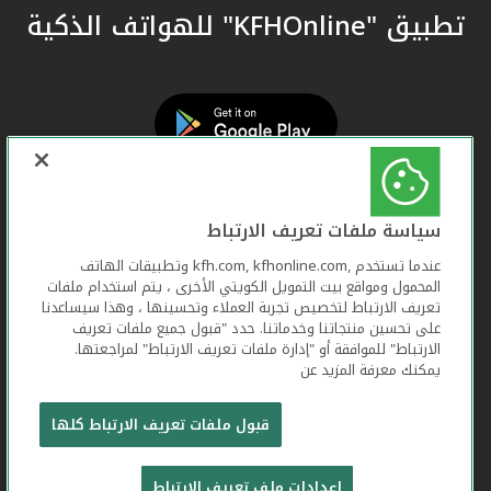
تطبيق "KFHOnline" للهواتف الذكية
سياسة ملفات تعريف الارتباط
عندما تستخدم ,kfh.com, kfhonline.com وتطبيقات الهاتف
المحمول ومواقع بيت التمويل الكويتي الأخرى ، يتم استخدام ملفات
تعريف الارتباط لتخصيص تجربة العملاء وتحسينها ، وهذا سيساعدنا
على تحسين منتجاتنا وخدماتنا. حدد "قبول جميع ملفات تعريف
الارتباط" للموافقة أو "إدارة ملفات تعريف الارتباط" لمراجعتها.
يمكنك معرفة المزيد عن
بيت التمويل الكويتي جميع الحقوق محفوظة © 2026
قبول ملفات تعريف الارتباط كلها
شروط وأحكام استخدام الموقع الإلكتروني
ملفات
إعدادات ملف تعريف الارتباط