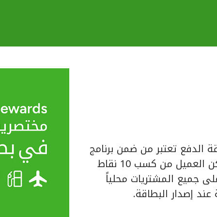
ة الدفع تعتبر من ضمن برنامج
المكافآت الخاص ببيت التمويل الكويتي حيث يتمكن العميل من كسب 10 نقاط
لبطاقة على جميع المشتريات محلياً