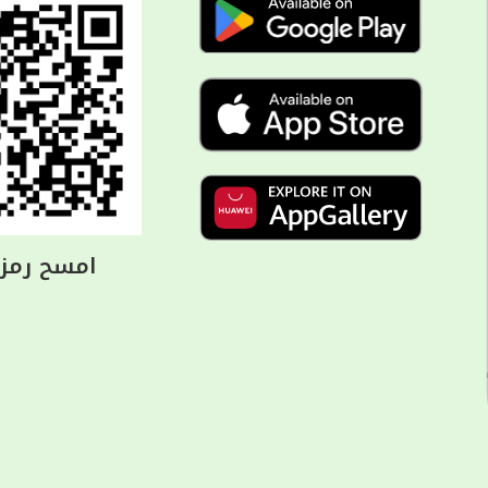
امسح رمز ا