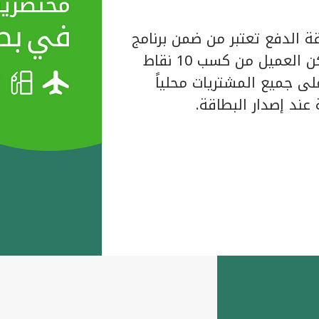
ة الدفع تعتبر من ضمن برنامج
المكافآت الخاص ببيت التمويل الكويتي حيث يتمكن العميل من كسب 10 نقاط
لبطاقة على جميع المشتريات محلياً